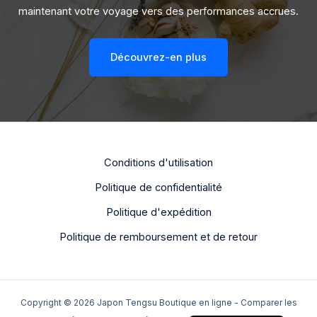
maintenant votre voyage vers des performances accrues.
Découvrez-en plus
Conditions d'utilisation
Politique de confidentialité
Dutch
Politique d'expédition
Portuguese
Politique de remboursement et de retour
Italian
Spanish
German
Copyright © 2026 Japon Tengsu Boutique en ligne - Comparer les
English