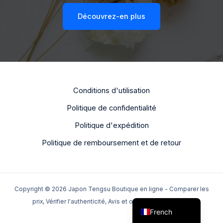
Découvrez-en plus
Conditions d'utilisation
Politique de confidentialité
Dutch
Politique d'expédition
Portuguese
Politique de remboursement et de retour
Italian
Spanish
German
Copyright © 2026 Japon Tengsu Boutique en ligne - Comparer les
English
prix, Vérifier l'authenticité, Avis et options de livraison -
French