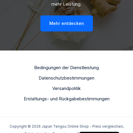
mehr Leistung.
Mehr entdecken
Bedingungen der Dienstleistung
Datenschutzbestimmungen
Dutch
Versandpolitik
Portuguese
Erstattungs- und Rückgabebestimmungen
Italian
Spanish
French
Copyright © 2026 Japan Tengsu Online Shop - Preis vergleichen,
English