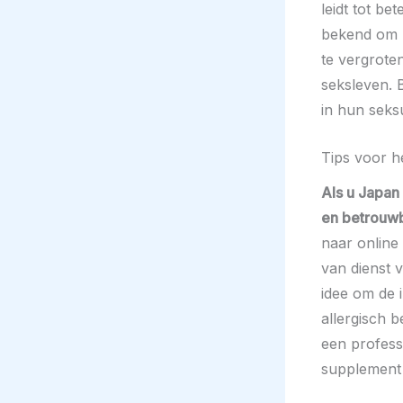
leidt tot b
bekend om z
te vergrot
seksleven. 
in hun seks
Tips voor 
Als u Japan
en betrouwb
naar online
van dienst 
idee om de i
allergisch 
een profess
supplement b