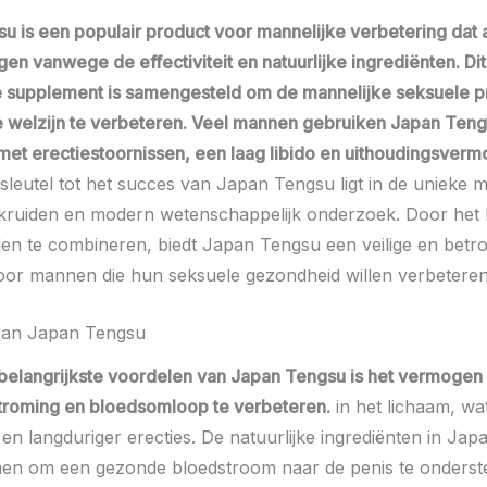
u is een populair product voor mannelijke verbetering dat
en vanwege de effectiviteit en natuurlijke ingrediënten. Dit
 supplement is samengesteld om de mannelijke seksuele pr
e welzijn te verbeteren. Veel mannen gebruiken Japan Ten
et erectiestoornissen, een laag libido en uithoudingsverm
leutel tot het succes van Japan Tengsu ligt in de unieke m
e kruiden en modern wetenschappelijk onderzoek. Door het
en te combineren, biedt Japan Tengsu een veilige en bet
oor mannen die hun seksuele gezondheid willen verbeteren
van Japan Tengsu
belangrijkste voordelen van Japan Tengsu is het vermogen
roming en bloedsomloop te verbeteren.
in het lichaam, wa
 en langduriger erecties. De natuurlijke ingrediënten in Ja
en om een gezonde bloedstroom naar de penis te onderst