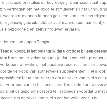
etere seksuele prestaties en bevrediging. Daarnaast staat J
ijn vermogen om het libido te stimuleren en het uithoudi
en, waardoor mannen kunnen genieten van een bevredigen
Bij regelmatig gebruik hebben veel mannen een aanzienlijke
uele gezondheid en zelfvertrouwen ervaren.
het kopen van Japan Tengsu
 Tengsu koopt, is het belangrijk dat u dit doet bij een ger
are bron.
om er zeker van te zijn dat u een echt product kr
 verkopers of winkels met positieve recensies en een bewe
voor de verkoop van authentieke supplementen. Het is ook
ngrediëntenlijst te controleren om er zeker van te zijn dat u
bent voor één van de bestanddelen. Ten slotte kunt u ove
ional uit de gezondheidszorg te raadplegen voordat u met
egint, om er zeker van te zijn dat het veilig voor u is.