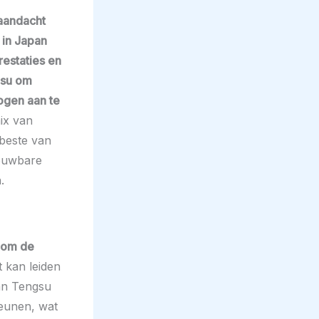
 aandacht
 in Japan
estaties en
gsu om
ogen aan te
ix van
 beste van
rouwbare
.
 om de
t kan leiden
pan Tengsu
eunen, wat