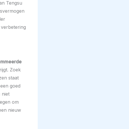
apan Tengsu
ngsvermogen
der
 verbetering
enommeerde
ijgt. Zoek
zen staat
 een goed
 niet
rwegen om
 een nieuw