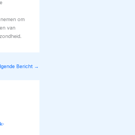
de
g nemen om
len van
zondheid.
lgende Bericht
→