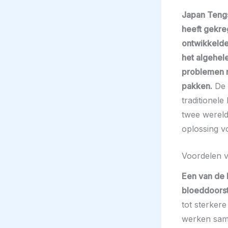
Japan Tengs
heeft gekreg
ontwikkelde
het algehel
problemen m
pakken.
De s
traditionel
twee wereld
oplossing v
Voordelen 
Een van de 
bloeddoorst
tot sterkere
werken sam