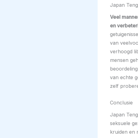
Japan Teng
Veel mannen
en verbeter
getuigeniss
van veelvo
verhoogd li
mensen geho
beoordeling
van echte g
zelf prober
Conclusie
Japan Tengs
seksuele gez
kruiden en 