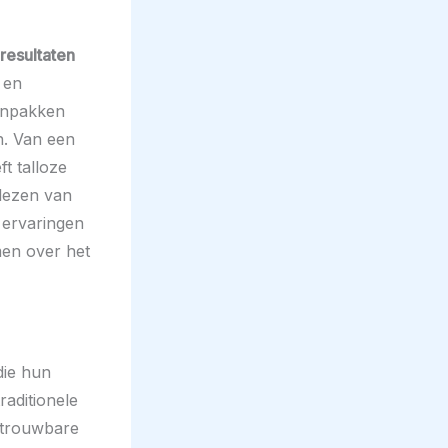
resultaten
 en
aanpakken
. Van een
t talloze
 lezen van
 ervaringen
men over het
die hun
raditionele
etrouwbare