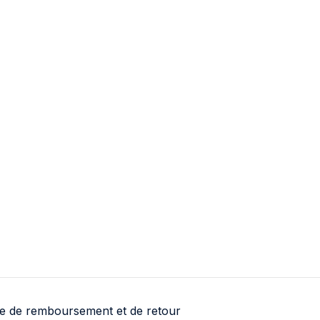
Dutch
Portuguese
Italian
ue de remboursement et de retour