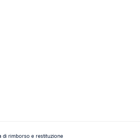
Dutch
Portuguese
Spanish
ca di rimborso e restituzione