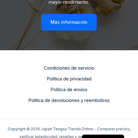
mayor rendimiento.
Más información
Condiciones de servicio
Política de privacidad
Dutch
Política de envíos
Portuguese
Política de devoluciones y reembolsos
Italian
German
French
Copyright © 2026 Japan Tengsu Tienda Online - Comparar precios,
English
verificar autenticidad, reseñas y opciones de entrega -