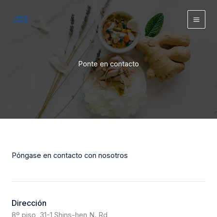
Ir
contenido
al
contenido
Ponte en contacto
Póngase en contacto con nosotros
Dirección
8º piso, 31-1 Shins-hen N. Rd