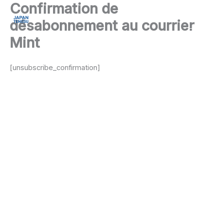
Confirmation de
Aller
principal
au
désabonnement au courrier
contenu
Mint
[unsubscribe_confirmation]