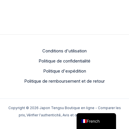
Conditions d'utilisation
Politique de confidentialité
Dutch
Politique d'expédition
Portuguese
Politique de remboursement et de retour
Italian
Spanish
German
Copyright © 2026 Japon Tengsu Boutique en ligne - Comparer les
English
prix, Vérifier l'authenticité, Avis et options de livraison -
French